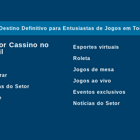
 Destino Definitivo para Entusiastas de Jogos em T
or Cassino no
Esportes virtuais
l
Roleta
Jogos de mesa
rar
Jogos ao vivo
as do Setor
Eventos exclusivos
e
Notícias do Setor