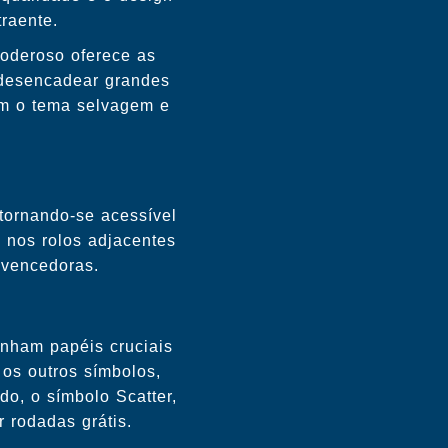
raente.
poderoso oferece as
 desencadear grandes
am o tema selvagem e
tornando-se acessível
s nos rolos adjacentes
 vencedoras.
enham papéis cruciais
 os outros símbolos,
do, o símbolo Scatter,
 rodadas grátis.