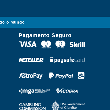
odo o Mundo
Pagamento Seguro