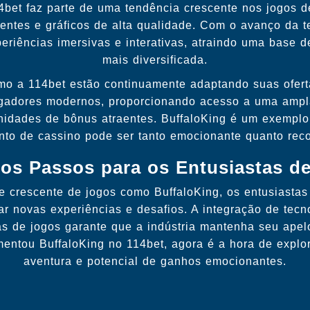
4bet faz parte de uma tendência crescente nos jogos d
ventes e gráficos de alta qualidade. Com o avanço da t
eriências imersivas e interativas, atraindo uma base 
mais diversificada.
mo a 114bet estão continuamente adaptando suas ofert
ogadores modernos, proporcionando acesso a uma amp
nidades de bônus atraentes. BuffaloKing é um exemplo
nto de cassino pode ser tanto emocionante quanto re
os Passos para os Entusiastas d
 crescente de jogos como BuffaloKing, os entusiastas
r novas experiências e desafios. A integração de tec
tas de jogos garante que a indústria mantenha seu ape
mentou BuffaloKing no 114bet, agora é a hora de explo
aventura e potencial de ganhos emocionantes.