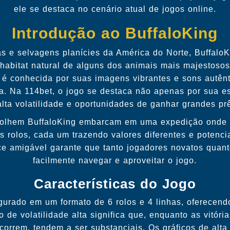
ele se destaca no cenário atual de jogos online.
Introdução ao BuffaloKing
s e selvagens planícies da América do Norte, BuffaloK
habitat natural de alguns dos animais mais majestosos
e é conhecida por suas imagens vibrantes e sons autên
va. Na 114bet, o jogo se destaca não apenas por sua e
alta volatilidade e oportunidades de ganhar grandes pr
olhem BuffaloKing embarcam em uma expedição onde b
s rolos, cada um trazendo valores diferentes e potenc
ace amigável garante que tanto jogadores novatos quan
facilmente navegar e aproveitar o jogo.
Características do Jogo
igurado em um formato de 6 rolos e 4 linhas, oferecen
o de volatilidade alta significa que, enquanto as vitór
correm, tendem a ser substanciais. Os gráficos de alta