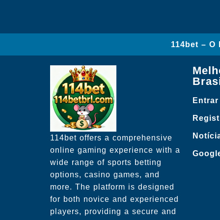
114bet – O
Melh
Brasi
Entrar
Regist
Notíci
114bet offers a comprehensive
online gaming experience with a
Googl
wide range of sports betting
options, casino games, and
more. The platform is designed
for both novice and experienced
players, providing a secure and