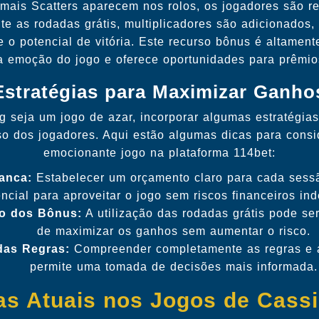
mais Scatters aparecem nos rolos, os jogadores são
nte as rodadas grátis, multiplicadores são adicionado
e o potencial de vitória. Este recurso bônus é altament
 a emoção do jogo e oferece oportunidades para prêmio
Estratégias para Maximizar Ganho
g seja um jogo de azar, incorporar algumas estratégia
o dos jogadores. Aqui estão algumas dicas para consid
emocionante jogo na plataforma 114bet:
anca:
Estabelecer um orçamento claro para cada sessã
ncial para aproveitar o jogo sem riscos financeiros in
o dos Bônus:
A utilização das rodadas grátis pode se
de maximizar os ganhos sem aumentar o risco.
das Regras:
Compreender completamente as regras e 
permite uma tomada de decisões mais informada.
as Atuais nos Jogos de Cassi