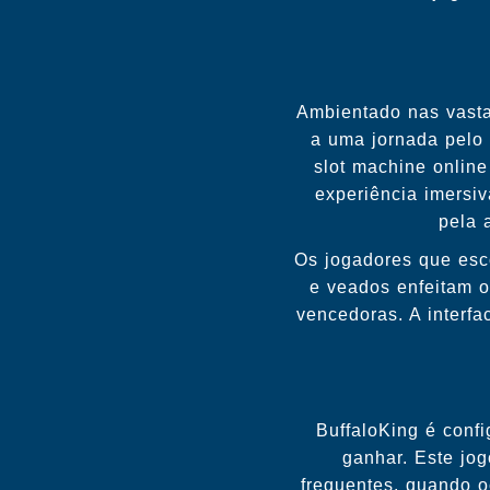
Ambientado nas vasta
a uma jornada pelo 
slot machine onlin
experiência imersi
pela 
Os jogadores que esc
e veados enfeitam o
vencedoras. A interf
BuffaloKing é conf
ganhar. Este jog
frequentes, quando o