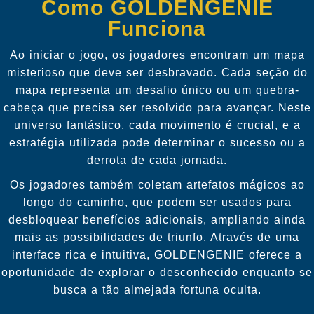
Como GOLDENGENIE
Funciona
Ao iniciar o jogo, os jogadores encontram um mapa
misterioso que deve ser desbravado. Cada seção do
mapa representa um desafio único ou um quebra-
cabeça que precisa ser resolvido para avançar. Neste
universo fantástico, cada movimento é crucial, e a
estratégia utilizada pode determinar o sucesso ou a
derrota de cada jornada.
Os jogadores também coletam artefatos mágicos ao
longo do caminho, que podem ser usados para
desbloquear benefícios adicionais, ampliando ainda
mais as possibilidades de triunfo. Através de uma
interface rica e intuitiva, GOLDENGENIE oferece a
oportunidade de explorar o desconhecido enquanto se
busca a tão almejada fortuna oculta.