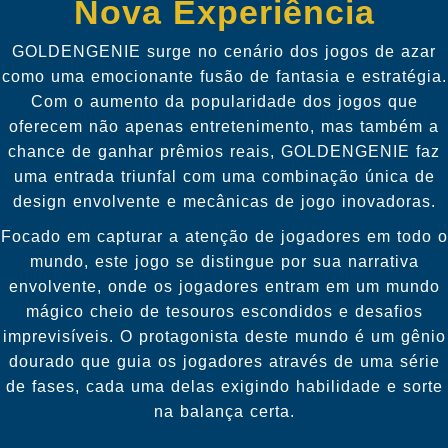
Nova Experiência
GOLDENGENIE surge no cenário dos jogos de azar
como uma emocionante fusão de fantasia e estratégia.
Com o aumento da popularidade dos jogos que
oferecem não apenas entretenimento, mas também a
chance de ganhar prêmios reais, GOLDENGENIE faz
uma entrada triunfal com uma combinação única de
design envolvente e mecânicas de jogo inovadoras.
Focado em capturar a atenção de jogadores em todo o
mundo, este jogo se distingue por sua narrativa
envolvente, onde os jogadores entram em um mundo
mágico cheio de tesouros escondidos e desafios
imprevisíveis. O protagonista deste mundo é um gênio
dourado que guia os jogadores através de uma série
de fases, cada uma delas exigindo habilidade e sorte
na balança certa.