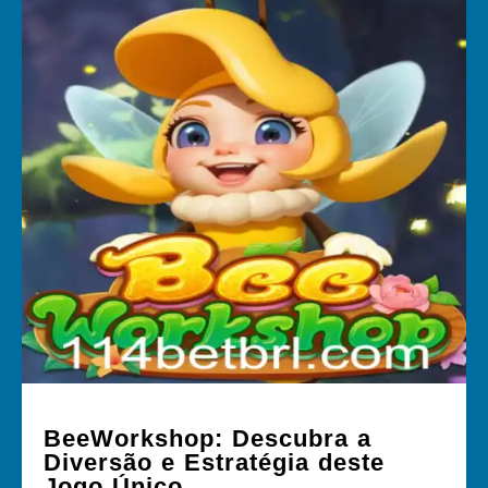
BeeWorkshop: Descubra a
Diversão e Estratégia deste
Jogo Único