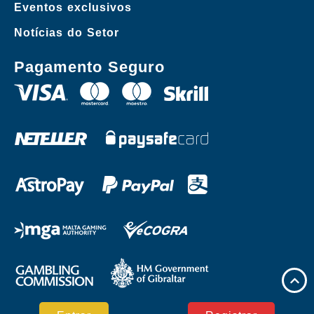
Eventos exclusivos
Notícias do Setor
Pagamento Seguro