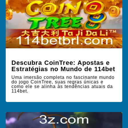
Descubra CoinTree: Apostas e
Estratégias no Mundo de 114bet
Uma imersão completa no fascinante mundo
do jogo CoinTree, suas regras únicas e
como ele se alinha às tendências atuais da
114bet.