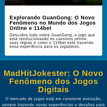
Explorando GuanGong: O Novo
Fenômeno no Mundo dos Jogos
Online e 114bet
Descubra tudo sobre GuanGong, o jogo que
está revolucionando os cassinos online,
suas regras e como o 114bet está trazendo
essa experiência para os jogadores.
MadHitJokester: O Novo
Fenômeno dos Jogos
Digitais
O mercado de jogos está em constante evolução,
sempre trazendo novas experiências e desafios para