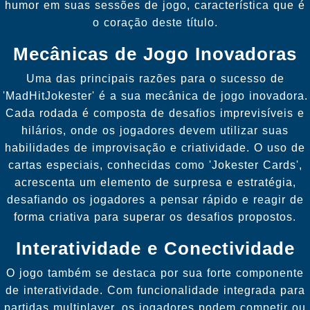
humor em suas sessões de jogo, característica que é
o coração deste título.
Mecânicas de Jogo Inovadoras
Uma das principais razões para o sucesso de
'MadHitJokester' é a sua mecânica de jogo inovadora.
Cada rodada é composta de desafios imprevisíveis e
hilários, onde os jogadores devem utilizar suas
habilidades de improvisação e criatividade. O uso de
cartas especiais, conhecidas como
'Jokester Cards'
,
acrescenta um elemento de surpresa e estratégia,
desafiando os jogadores a pensar rápido e reagir de
forma criativa para superar os desafios propostos.
Interatividade e Conectividade
O jogo também se destaca por sua forte componente
de interatividade. Com funcionalidade integrada para
partidas multiplayer, os jogadores podem competir ou