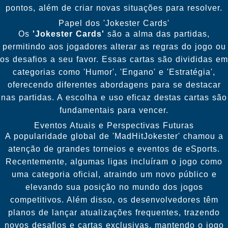
pontos, além de criar novas situações para resolver.
Papel dos 'Jokester Cards'
Os
'Jokester Cards'
são a alma das partidas,
permitindo aos jogadores alterar as regras do jogo ou
os desafios a seu favor. Essas cartas são divididas em
categorias como 'Humor', 'Engano' e 'Estratégia',
oferecendo diferentes abordagens para se destacar
nas partidas. A escolha e uso eficaz destas cartas são
fundamentais para vencer.
Eventos Atuais e Perspectivas Futuras
A popularidade global de 'MadHitJokester' chamou a
atenção de grandes torneios e eventos de eSports.
Recentemente, algumas ligas incluíram o jogo como
uma categoria oficial, atraindo um novo público e
elevando sua posição no mundo dos jogos
competitivos. Além disso, os desenvolvedores têm
planos de lançar atualizações frequentes, trazendo
novos desafios e cartas exclusivas, mantendo o jogo