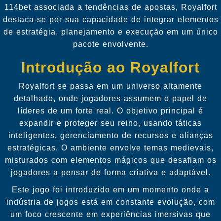
114bet associada a tendências de apostas, Royalfort
destaca-se por sua capacidade de integrar elementos
de estratégia, planejamento e execução em um único
pacote envolvente.
Introdução ao Royalfort
Royalfort se passa em um universo altamente
detalhado, onde jogadores assumem o papel de
líderes de um forte real. O objetivo principal é
expandir e proteger seu reino, usando táticas
inteligentes, gerenciamento de recursos e alianças
estratégicas. O ambiente envolve temas medievais,
misturados com elementos mágicos que desafiam os
jogadores a pensar de forma criativa e adaptável.
Este jogo foi introduzido em um momento onde a
indústria de jogos está em constante evolução, com
um foco crescente em experiências imersivas que