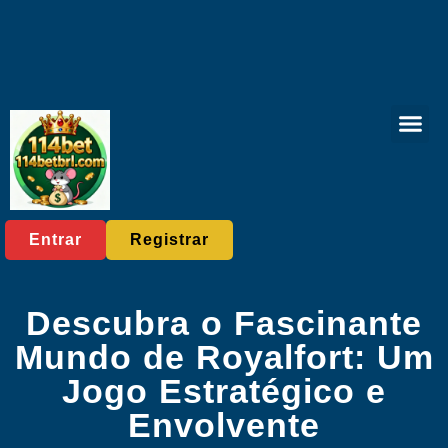
Esportes virt
Jogos de mesa
Jogos ao vivo
Eventos e
Notícias do
Entrar
Registrar
Descubra o Fascinante
Mundo de Royalfort: Um
Jogo Estratégico e
Envolvente