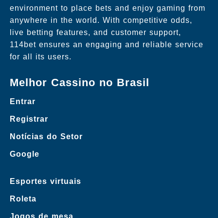
environment to place bets and enjoy gaming from
anywhere in the world. With competitive odds,
live betting features, and customer support,
114bet ensures an engaging and reliable service
for all its users.
Melhor Cassino no Brasil
Entrar
Registrar
Notícias do Setor
Google
Esportes virtuais
Roleta
Jogos de mesa