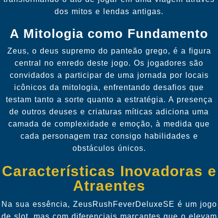
dos mitos e lendas antigas.
A Mitologia como Fundamento
Zeus, o deus supremo do panteão grego, é a figura
central no enredo deste jogo. Os jogadores são
convidados a participar de uma jornada por locais
icônicos da mitologia, enfrentando desafios que
testam tanto a sorte quanto a estratégia. A presença
de outros deuses e criaturas míticas adiciona uma
camada de complexidade e emoção, à medida que
cada personagem traz consigo habilidades e
obstáculos únicos.
Características Inovadoras e
Atraentes
Na sua essência, ZeusRushFeverDeluxeSE é um jogo
de slot, mas com diferenciais marcantes que o elevam