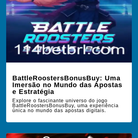
BattleRoostersBonusBuy: Uma
Imersão no Mundo das Apostas
e Estratégia
Explore o fascinante universo do jogo
BattleRoostersBonusBuy, uma experiência
única no mundo das apostas digitais.