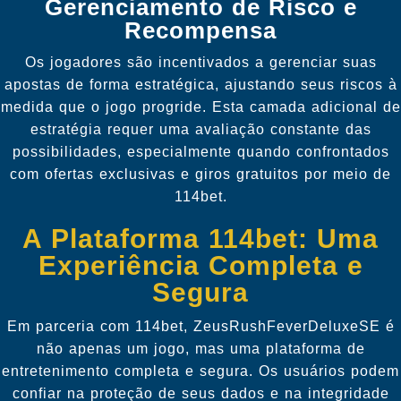
Gerenciamento de Risco e
Recompensa
Os jogadores são incentivados a gerenciar suas
apostas de forma estratégica, ajustando seus riscos à
medida que o jogo progride. Esta camada adicional de
estratégia requer uma avaliação constante das
possibilidades, especialmente quando confrontados
com ofertas exclusivas e giros gratuitos por meio de
114bet.
A Plataforma 114bet: Uma
Experiência Completa e
Segura
Em parceria com 114bet, ZeusRushFeverDeluxeSE é
não apenas um jogo, mas uma plataforma de
entretenimento completa e segura. Os usuários podem
confiar na proteção de seus dados e na integridade