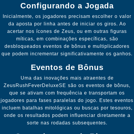
Configurando a Jogada
Inicialmente, os jogadores precisam escolher o valor
da aposta por linha antes de iniciar os giros. Ao
acertar nos ícones de Zeus, ou em outras figuras
míticas, em combinações específicas, são
desbloqueados eventos de bônus e multiplicadores
que podem incrementar significativamente os ganhos.
Eventos de Bônus
Uma das inovações mais atraentes de
ZeusRushFeverDeluxeSE são os eventos de bônus,
que se ativam com frequência e transportam os
jogadores para fases paralelas do jogo. Estes eventos
incluem batalhas mitológicas ou buscas por tesouros,
onde os resultados podem influenciar diretamente a
sorte nas rodadas subsequentes.