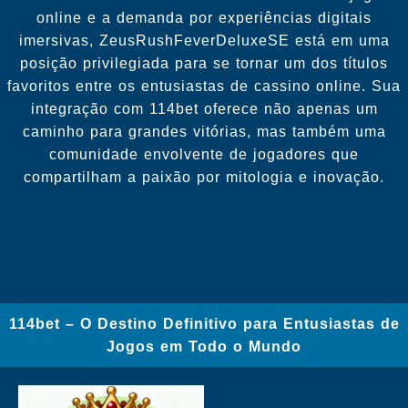
online e a demanda por experiências digitais
imersivas, ZeusRushFeverDeluxeSE está em uma
posição privilegiada para se tornar um dos títulos
favoritos entre os entusiastas de cassino online. Sua
integração com 114bet oferece não apenas um
caminho para grandes vitórias, mas também uma
comunidade envolvente de jogadores que
compartilham a paixão por mitologia e inovação.
114bet – O Destino Definitivo para Entusiastas de
Jogos em Todo o Mundo