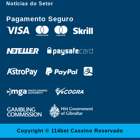
Notícias do Setor
Pagamento Seguro
Copyright © 114bet Cassino Reservado