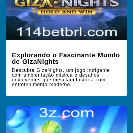
Explorando o Fascinante Mundo
de GizaNights
Descubra GizaNights, um jogo intrigante
com ambientação mística e desafios
envolventes que mesclam história com
entretenimento moderno.