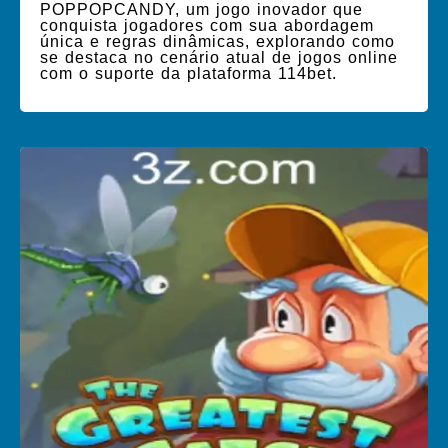
POPPOPCANDY, um jogo inovador que
conquista jogadores com sua abordagem
única e regras dinâmicas, explorando como
se destaca no cenário atual de jogos online
com o suporte da plataforma 114bet.